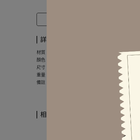
詳細規格
材質 | 銅合金 / 鍍真金 / 鍍銀 / 精密鍍層
顏色 | 金色 / 銀色
尺寸｜約 12.2 x 18 mm
重量｜約 3.93 ± 1 g (單只)
備註｜
一對販售
相關商品