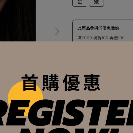
金
銀
此商品參與的優惠活動
滿2000 現折100 再送100
超值加購區✦C/F品牌訂製｜BA
超值加購區✦C/F Journ
【滿額好禮】 C/F 品牌訂製
機出貨）
【滿額好禮】品牌擦拭布（數
【滿額會員禮】戒圍測量器（
加入購物車
【滿額好禮】 C/F 品牌訂
加入最愛
此商品 「 最高