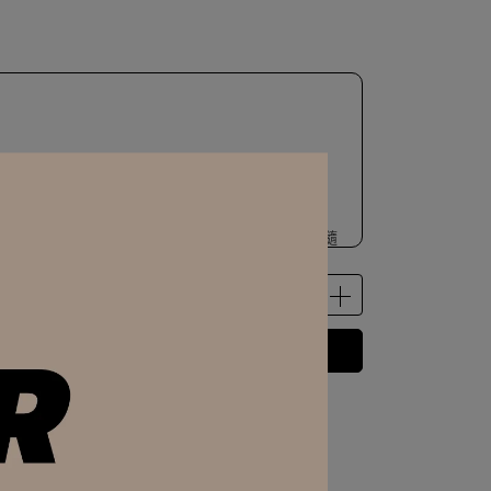
DASS｜帆布袋 加價GO !
ey｜真皮｜飾品收納小包優惠加價購
｜BADASS｜電繡標語｜旅行收納包（不指定顏色 隨
量有限 贈完為止）
數量有限 贈完為止）
立即購買
製｜麂皮袋（顏色隨機出貨）
 」可以折抵紅利
50
點 (約等於
NT$50
)