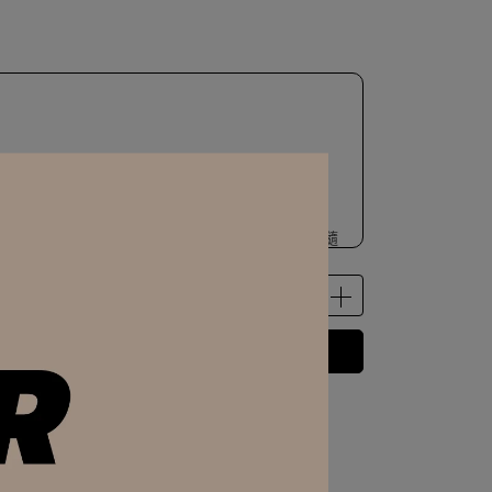
DASS｜帆布袋 加價GO !
ey｜真皮｜飾品收納小包優惠加價購
｜BADASS｜電繡標語｜旅行收納包（不指定顏色 隨
量有限 贈完為止）
數量有限 贈完為止）
立即購買
製｜麂皮袋（顏色隨機出貨）
 」可以折抵紅利
50
點 (約等於
NT$50
)