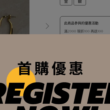
金
銀
此商品參與的優惠活動
滿2000 現折100 再送100
超值加購區✦C/F品牌訂製｜BA
超值加購區✦C/F Journ
【滿額好禮】 C/F 品牌訂製
機出貨）
【滿額好禮】品牌擦拭布（數
【滿額會員禮】戒圍測量器（
加入購物車
【滿額好禮】 C/F 品牌訂
加入最愛
此商品 「 最高