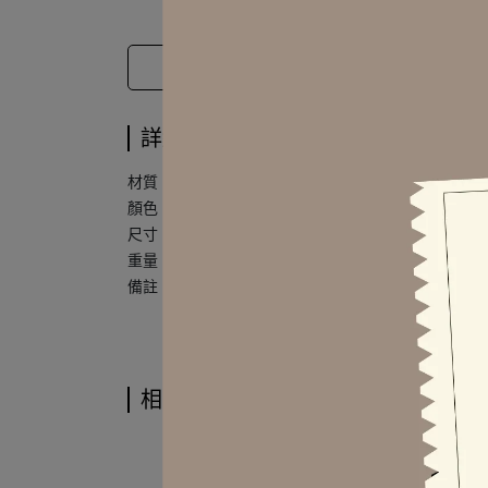
詳細規格
材質 | 精鋼 / 鍍真金 / 精密鍍層
顏色 | 金色
尺寸｜約 24.8 x 31.6 mm
重量｜約 4.22 ± 1 g (單只)
備註｜
一對販售
相關商品