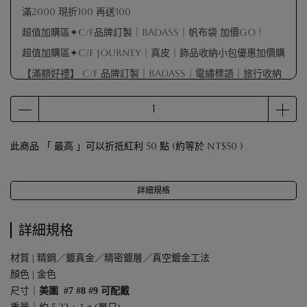
滿2000 現折100 再送100
超值加購區✦C/F品牌訂製｜BADASS｜帆布袋 加價GO !
超值加購區✦C/F Journey｜真皮｜飾品收納小包優惠加價購
【滿額好禮】 C/F 品牌訂製｜BADASS｜電繡標語｜旅行收納
包（不指定顏色 隨機出貨）
【滿額好禮】品牌擦拭布（數量有限 贈完為止）
【滿額會員禮】戒圍測量器（數量有限 贈完為止）
此商品 「 最高 」可以折抵紅利
50
點 (約等於
NT$50
)
【滿額好禮】 C/F 品牌訂製｜麂皮袋（顏色隨機出貨）
詳細規格
詳細規格
材質 | 精鋼／鍍真金／精密鍍層／真空鍍金工法
顏色 | 金色
尺寸｜
美圍 #7 #8 #9 可配戴