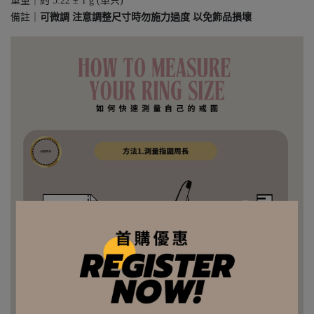
重量｜約 5.22 ± 1 g (單只)
備註｜
可微調 注意調整尺寸時勿施力過度 以免飾品損壞