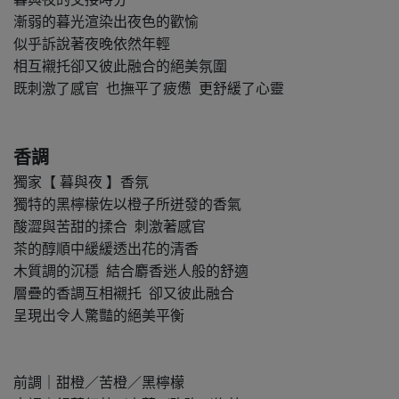
漸弱的暮光渲染出夜色的歡愉
似乎訴說著夜晚依然年輕
相互襯托卻又彼此融合的絕美氛圍
既刺激了感官 也撫平了疲憊 更舒緩了心靈
香調
獨家【 暮與夜 】香氛
獨特的黑檸檬佐以橙子所迸發的香氣
酸澀與苦甜的揉合 刺激著感官
茶的醇順中緩緩透出花的清香
木質調的沉穩 結合麝香迷人般的舒適
層疊的香調互相襯托 卻又彼此融合
呈現出令人驚豔的絕美平衡
前調｜甜橙／苦橙／黑檸檬