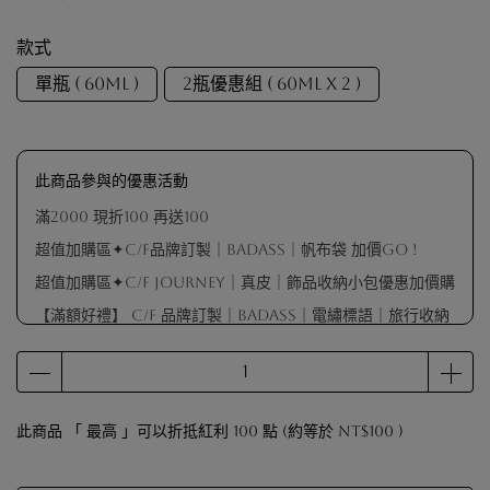
款式
單瓶 ( 60ml )
2瓶優惠組 ( 60ml x 2 )
此商品參與的優惠活動
滿2000 現折100 再送100
超值加購區✦C/F品牌訂製｜BADASS｜帆布袋 加價GO !
超值加購區✦C/F Journey｜真皮｜飾品收納小包優惠加價購
【滿額好禮】 C/F 品牌訂製｜BADASS｜電繡標語｜旅行收納
包（不指定顏色 隨機出貨）
【滿額好禮】品牌擦拭布（數量有限 贈完為止）
【滿額會員禮】戒圍測量器（數量有限 贈完為止）
此商品 「 最高 」可以折抵紅利
100
點 (約等於
NT$100
)
【滿額好禮】 C/F 品牌訂製｜麂皮袋（顏色隨機出貨）