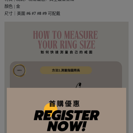
顏色 | 金
尺寸｜美圍
#6 #7 #8 #9
可配戴