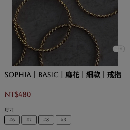
1
/
8
Sophia｜BASIC｜麻花｜細款｜戒指
NT$480
尺寸
#6
#7
#8
#9