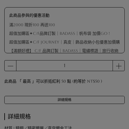
此商品參與的優惠活動
滿2000 現折100 再送100
超值加購區✦C/F品牌訂製｜BADASS｜帆布袋 加價GO !
超值加購區✦C/F Journey｜真皮｜飾品收納小包優惠加價購
【滿額好禮】 C/F 品牌訂製｜BADASS｜電繡標語｜旅行收納
包（不指定顏色 隨機出貨）
【滿額好禮】品牌擦拭布（數量有限 贈完為止）
【滿額會員禮】戒圍測量器（數量有限 贈完為止）
此商品 「 最高 」可以折抵紅利
50
點 (約等於
NT$50
)
【滿額好禮】 C/F 品牌訂製｜麂皮袋（顏色隨機出貨）
詳細規格
詳細規格
材質 | 精鋼／精密鍍層／真空鍍金工法