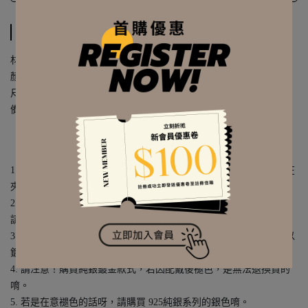
詳細規格
材質｜925純銀 / 鍍真金 / 鍍鉑金 / 鋯石 / 精密鍍層
顏色｜金／銀
尺寸｜約 13.5 x 13.5 mm
備註｜
單個販售
【925純銀飾品的售後須知】
1. 925純銀飾品不會生鏽、洗澡洗手都可以佩戴；不佩戴時，可以在
夾鏈袋中，夾鏈袋會與空氣隔絕，來防止氧化變色唷。
2. 若是購買925純銀+鍍金（金色）的款式，就如同鍍金飾品一樣，
請盡量減少與水、汗水、化妝品或藥劑等...接觸唷。
3. 金色的925純銀飾品，是純銀當基底材質，再加上表面鍍金，所以
鍍金層本身，還是會隨著配戴的時間而逐漸褪色唷。
4. 請注意！購買純銀鍍金款式，若因配戴後褪色，是無法退換貨的
唷。
5. 若是在意褪色的話呀，請購買 925純銀系列的銀色唷。