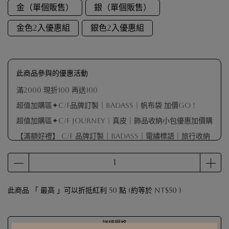
金（單個販售）
銀（單個販售）
金色2入優惠組
銀色2入優惠組
此商品參與的優惠活動
滿2000 現折100 再送100
超值加購區✦C/F品牌訂製｜BADASS｜帆布袋 加價GO !
超值加購區✦C/F Journey｜真皮｜飾品收納小包優惠加價購
【滿額好禮】 C/F 品牌訂製｜BADASS｜電繡標語｜旅行收納
包（不指定顏色 隨機出貨）
【滿額好禮】品牌擦拭布（數量有限 贈完為止）
【滿額會員禮】戒圍測量器（數量有限 贈完為止）
此商品 「 最高 」可以折抵紅利
50
點 (約等於
NT$50
)
【滿額好禮】 C/F 品牌訂製｜麂皮袋（顏色隨機出貨）
詳細規格