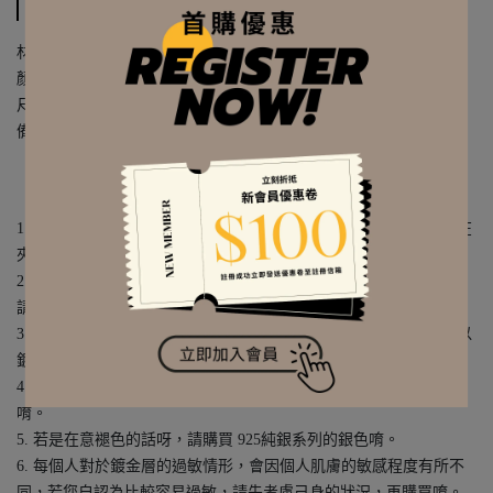
詳細規格
材質｜925純銀 / 鍍真金 / 精密鍍層 / 鋯石
顏色｜金色 / 銀色
尺寸｜約 1.1 x 1.1 cm / 耳針約 0.1 cm
備註｜
單個販售 / 耳輪耳針款 / 需耳洞
【925純銀飾品的售後須知】
1. 925純銀飾品不會生鏽、洗澡洗手都可以佩戴；不佩戴時，可以在
夾鏈袋中，夾鏈袋會與空氣隔絕，來防止氧化變色唷。
2. 若是購買925純銀+鍍金（金色）的款式，就如同鍍金飾品一樣，
請盡量減少與水、汗水、化妝品或藥劑等...接觸唷。
3. 金色的925純銀飾品，是純銀當基底材質，再加上表面鍍金，所以
鍍金層本身，還是會隨著配戴的時間而逐漸褪色唷。
4. 請注意！購買純銀鍍金款式，若因配戴後褪色，是無法退換貨的
唷。
5. 若是在意褪色的話呀，請購買 925純銀系列的銀色唷。
6. 每個人對於鍍金層的過敏情形，會因個人肌膚的敏感程度有所不
同，若您自認為比較容易過敏，請先考慮己身的狀況，再購買唷。