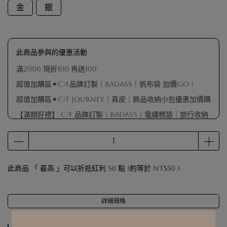
金
銀
此商品參與的優惠活動
滿2000 現折100 再送100
超值加購區✦C/F品牌訂製｜BADASS｜帆布袋 加價GO !
超值加購區✦C/F Journey｜真皮｜飾品收納小包優惠加價購
【滿額好禮】 C/F 品牌訂製｜BADASS｜電繡標語｜旅行收納
包（不指定顏色 隨機出貨）
【滿額好禮】品牌擦拭布（數量有限 贈完為止）
【滿額會員禮】戒圍測量器（數量有限 贈完為止）
此商品 「 最高 」可以折抵紅利
50
點 (約等於
NT$50
)
【滿額好禮】 C/F 品牌訂製｜麂皮袋（顏色隨機出貨）
詳細規格