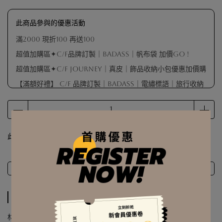
此商品參與的優惠活動
滿2000 現折100 再送100
超值加購區✦C/F品牌訂製｜BADASS｜帆布袋 加價GO !
超值加購區✦C/F Journey｜真皮｜飾品收納小包優惠加價購
【滿額好禮】 C/F 品牌訂製｜BADASS｜電繡標語｜旅行收納
包（不指定顏色 隨機出貨）
【滿額好禮】品牌擦拭布（數量有限 贈完為止）
【滿額會員禮】戒圍測量器（數量有限 贈完為止）
此商品 「 最高 」可以折抵紅利
50
點 (約等於
NT$50
)
【滿額好禮】 C/F 品牌訂製｜麂皮袋（顏色隨機出貨）
詳細規格
詳細規格
材質 | 925純銀耳針座 / 14K包金蛇骨墜鍊 / 天然巴洛克珍珠