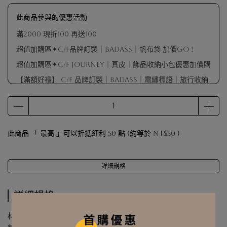
此商品參與的優惠活動
滿2000 現折100 再送100
超值加購區✦C/F品牌訂製｜BADASS｜帆布袋 加價GO !
超值加購區✦C/F Journey｜真皮｜飾品收納小包優惠加價購
【滿額好禮】 C/F 品牌訂製｜BADASS｜電繡標語｜旅行收納
包（不指定顏色 隨機出貨）
【滿額好禮】品牌擦拭布（數量有限 贈完為止）
【滿額會員禮】戒圍測量器（數量有限 贈完為止）
此商品 「 最高 」可以折抵紅利
50
點 (約等於
NT$50
)
【滿額好禮】 C/F 品牌訂製｜麂皮袋（顏色隨機出貨）
詳細規格
詳細規格
材質 | 925純銀 / 鍍真金 / 鋯石