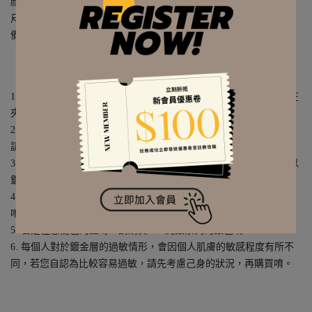
顏色 | 金色
尺寸｜約 1.1 x 1.1 cm 墜飾約 1.1 x 0.8 cm
備註｜
單個販售
【925純銀飾品的售後須知】
1. 925純銀飾品不會生鏽、洗澡洗手都可以佩戴；不佩戴時，可以在
夾鏈袋中，夾鏈袋會與空氣隔絕，來防止氧化變色唷。
2. 若是購買925純銀+鍍金（金色）的款式，就如同鍍金飾品一樣，
請盡量減少與水、汗水、化妝品或藥劑等...接觸唷。
3. 金色的925純銀飾品，是純銀當基底材質，再加上表面鍍金，所以
鍍金層本身，還是會隨著配戴的時間而逐漸褪色唷。
4. 請注意！購買純銀鍍金款式，若因配戴後褪色，是無法退換貨的
唷。
5. 若是在意褪色的話呀，請購買 925純銀系列的銀色唷。
6. 每個人對於鍍金層的過敏情形，會因個人肌膚的敏感程度有所不
同，若您自認為比較容易過敏，請先考慮己身的狀況，再購買唷。