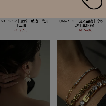
nar Drop｜霧感｜敲痕｜彎月
Lunaaire｜波光曲線｜珍珠
｜耳環
環｜單個販售
NT$690
NT$490