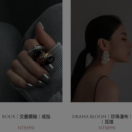
Roux｜交疊鑽釉｜戒指
Drama Bloom｜珍珠瀑布
｜耳環
NT$590
NT$890