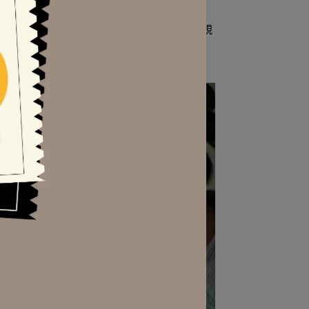
錯｜C
Bangle Sisters｜琥珀象牙｜不規
則｜寬版｜手環
NT$590