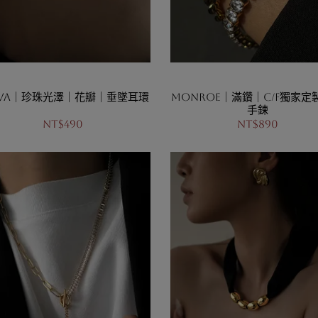
lva｜珍珠光澤｜花瓣｜垂墜耳環
Monroe｜滿鑽｜C/F獨家定
手鍊
NT$490
NT$890