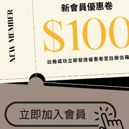
na Thread｜雙星｜垂墜｜Y字
Pearl Drama｜微彎珍珠交
項鍊
字耳環
NT$690
NT$590