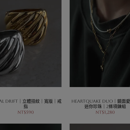
tal Drift｜立體扭紋｜寬版｜戒
Heartquake Duo｜鏡面
指
迷你珍珠｜2條項鍊組
NT$590
NT$1,280