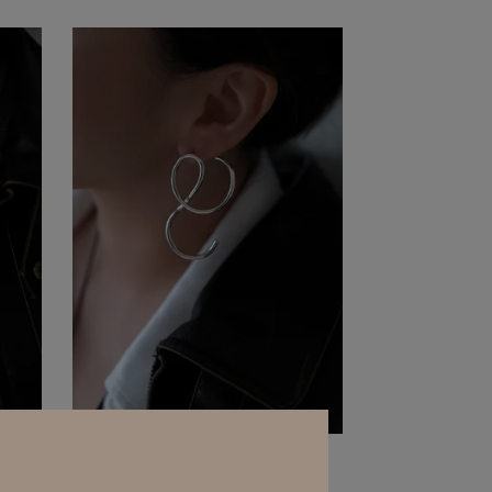
巴洛克
Sigil｜鏡像線條｜耳環