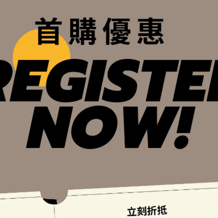
版｜戒指
金屬墜飾｜天然小珍珠｜3條
NT$690
NT$1,580